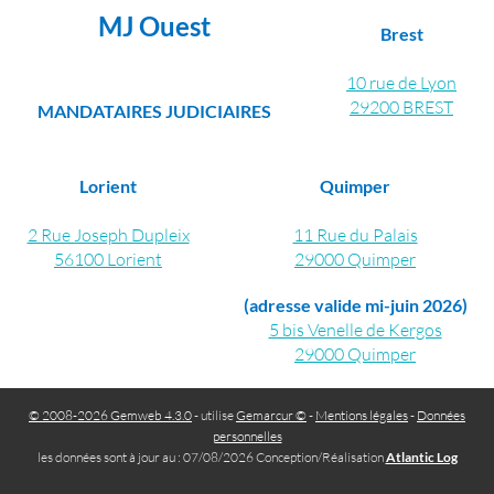
MJ Ouest
Brest
10 rue de Lyon
29200 BREST
MANDATAIRES JUDICIAIRES
Lorient
Quimper
2 Rue Joseph Dupleix
11 Rue du Palais
56100 Lorient
29000 Quimper
(adresse valide mi-juin 2026)
5 bis Venelle de Kergos
29000 Quimper
© 2008-2026 Gemweb 4.3.0
- utilise
Gemarcur ©
-
Mentions légales
-
Données
personnelles
les données sont à jour au : 07/08/2026 Conception/Réalisation
Atlantic Log