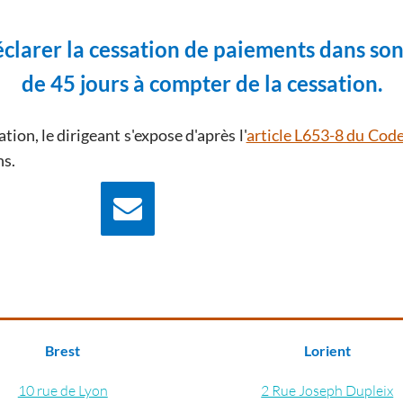
éclarer la cessation de paiements dans so
de 45 jours à compter de la cessation.
tion, le dirigeant s'expose d'après l'
article L653-8 du Co
ns.
Nous écrire
Contactez nous pour
plus d'information
Brest
Lorient
10 rue de Lyon
2 Rue Joseph Dupleix