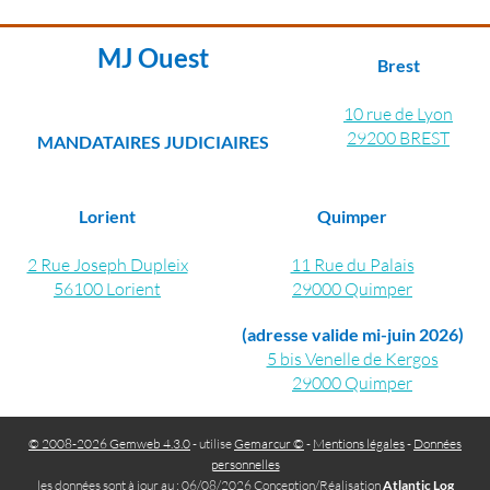
MJ Ouest
Brest
10 rue de Lyon
29200 BREST
MANDATAIRES JUDICIAIRES
Lorient
Quimper
2 Rue Joseph Dupleix
11 Rue du Palais
56100 Lorient
29000 Quimper
(adresse valide mi-juin 2026)
5 bis Venelle de Kergos
29000 Quimper
© 2008-2026 Gemweb 4.3.0
- utilise
Gemarcur ©
-
Mentions légales
-
Données
personnelles
les données sont à jour au : 06/08/2026 Conception/Réalisation
Atlantic Log