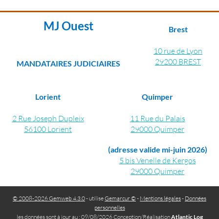
MJ Ouest
Brest
10 rue de Lyon
29200 BREST
MANDATAIRES JUDICIAIRES
Lorient
Quimper
2 Rue Joseph Dupleix
11 Rue du Palais
56100 Lorient
29000 Quimper
(adresse valide mi-juin 2026)
5 bis Venelle de Kergos
29000 Quimper
© 2008-2026 Gemweb 4.3.0
- utilise
Gemarcur ©
-
Mentions légales
-
Données
personnelles
les données sont à jour au : 09/08/2026 Conception/Réalisation
Atlantic Log