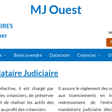
MJ Ouest
IRES
M
per
fs
Biens à vendre
Dataroom
Créancier
D
ataire Judiciaire
lective, il est chargé par
Il assure le règlement des 
ciers, de préserver
aux licenciements en liquidat
et de réaliser les actifs des
redressement de l’entr
quidation judiciaire au profit des créanciers.
mandataire judiciaire désigné liqui