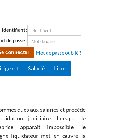
Identifiant :
ot de passe :
Mot de passe oublié ?
Se connecter
irigeant
Salarié
Liens
sommes dues aux salariés et procède
ion judiciaire. Lorsque le
eprise apparaît impossible, le
dateur met en œuvre la