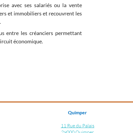
prise avec ses salariés ou la vente
.
nus entre les créanciers permettant
ainsi leur recyclage dans le circuit économique.
Quimper
11 Rue du Palais
29000 Quimper