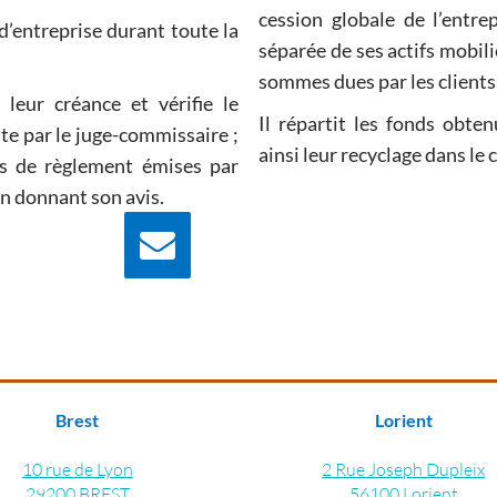
cession globale de l’entre
’entreprise durant toute la
séparée de ses actifs mobiliers et immobiliers et recouvrent les
sommes dues par les clients
r leur créance et vérifie le
Il répartit les fonds obte
commissaire ;
ons de règlement émises par
istrateur en donnant son avis.
Nous écrire
Contactez nous pour
plus d'information
Brest
Lorient
10 rue de Lyon
2 Rue Joseph Dupleix
29200 BREST
56100 Lorient