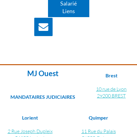
Salarié
Liens
Nous écrire
Contactez nous pour
plus d'information
MJ Ouest
Brest
10 rue de Lyon
29200 BREST
MANDATAIRES JUDICIAIRES
Lorient
Quimper
2 Rue Joseph Dupleix
11 Rue du Palais