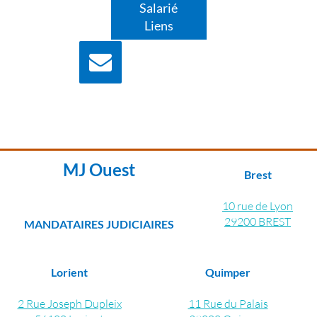
Salarié
Liens
Nous écrire
Contactez nous pour
plus d'information
MJ Ouest
Brest
10 rue de Lyon
29200 BREST
MANDATAIRES JUDICIAIRES
Lorient
Quimper
2 Rue Joseph Dupleix
11 Rue du Palais