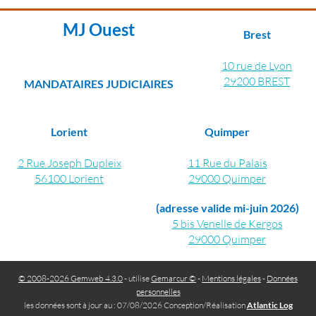
MJ Ouest
Brest
10 rue de Lyon
29200 BREST
MANDATAIRES JUDICIAIRES
Lorient
Quimper
2 Rue Joseph Dupleix
11 Rue du Palais
56100 Lorient
29000 Quimper
(adresse valide mi-juin 2026)
5 bis Venelle de Kergos
29000 Quimper
© 2008-2026 Gemweb 4.3.0
- utilise
Gemarcur ©
-
Mentions légales
-
Données
personnelles
les données sont à jour au : 07/08/2026 Conception/Réalisation
Atlantic Log